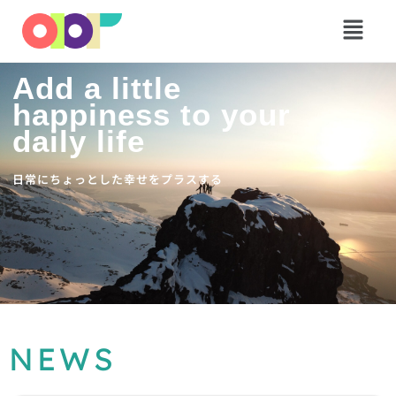
メ
ニ
ュ
ー
Add a little
happiness to your
daily life
日常にちょっとした幸せをプラスする
NEWS