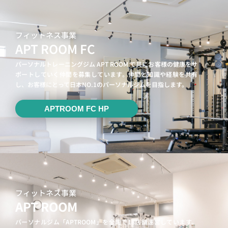
フィットネス事業
APT ROOM FC
パーソナルトレーニングジム APT ROOM で共にお客様の健康をサ
ポートしていく仲間を募集しています。仲間と知識や経験を共有
し、お客様にとって日本NO.1のパーソナルジムを目指します。
APTROOM FC HP
フィットネス事業
APT ROOM
パーソナルジム「APTROOM」を全国で18店舗運営しています。