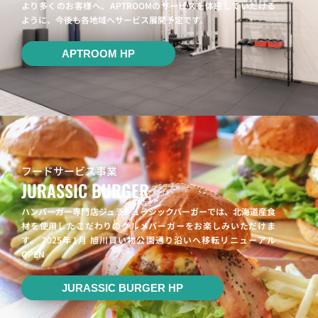
より多くのお客様へ、APTROOMのサービスを体感していだける
ように、今後も各地域へサービス展開予定です。
APTROOM HP
フードサービス事業
JURASSIC BURGER
ハンバーガー専門店ジュラジュラシックバーガーでは、北海道産食
材を使用したこだわりのグルメバーガーをお楽しみいただけま
す。 2025年1月 旭川買い物公園通り沿いへ移転リニューアル
OPEN
JURASSIC BURGER HP