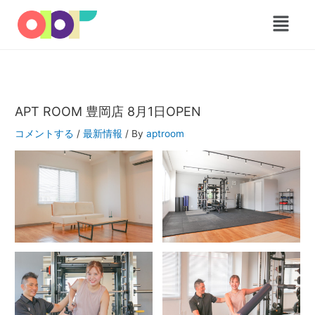
内
メ
容
ニ
を
ュ
ス
ー
キ
ッ
プ
APT ROOM 豊岡店 8月1日OPEN
コメントする
/
最新情報
/ By
aptroom