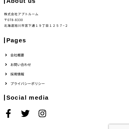
About us
株式会社アプトルーム
〒078-8330
北海道旭川市宮下通１９丁目１２５７−２
Pages
会社概要
お問い合わせ
採用情報
プライバシーポリシー
Social media
F
T
I
a
w
n