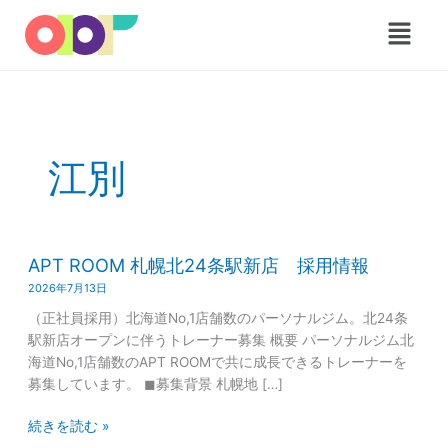
内
メ
容
ニ
を
ュ
ス
ー
キ
ッ
プ
江別
APT
APT ROOM 札幌北24条駅新店 採用情報
ROOM
札
2026年7月13日
幌
（正社員採用）北海道No,1店舗数のパーソナルジム。北24条
北
駅新店オープンに伴うトレーナー募集 概要 パーソナルジム北
24
海道No,1店舗数のAPT ROOMで共に成長できるトレーナーを
条
募集しています。 ◼︎募集背景 札幌地 […]
駅
新
続きを読む »
店