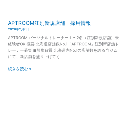
採
用
APTROOM
情
APTROOM江別新規店舗 採用情報
江
報
別
2026年2月6日
新
APTROOM パーソナルトレーナー１〜2名（江別新規店舗）未
規
経験者OK 概要 北海道店舗数No.1「APTROOM」江別新店舗ト
店
レーナー募集 ◼︎募集背景 北海道内No.1の店舗数を誇る当ジム
舗
にて、新店舗を盛り上げてく
採
用
続きを読む »
情
報