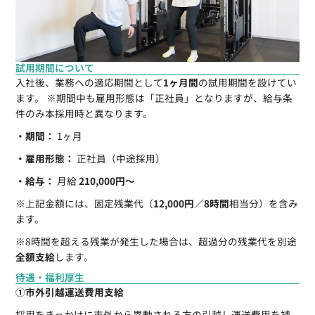
試用期間について
入社後、業務への適応期間として
1ヶ月間
の試用期間を設けてい
ます。 ※期間中も雇用形態は「正社員」となりますが、給与条
件のみ本採用時と異なります。
・期間：
1ヶ月
・雇用形態：
正社員（中途採用）
・給与：
月給
210,000円〜
※上記金額には、固定残業代（
12,000円
／
8時間
相当分）を含み
ます。
※8時間を超える残業が発生した場合は、超過分の残業代を別途
全額支給
します。
待遇・福利厚生
①市外引越運送費用支給
採用をきっかけに市外から異動される方の引越し運送費用を補