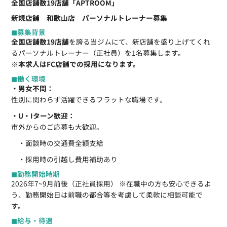
全国店舗数19店舗「APTROOM」
新規店舗 和歌山店 パーソナルトレーナー募集
◼︎募集背景
全国店舗数19店舗
を誇る当ジムにて、新店舗を盛り上げてくれ
るパーソナルトレーナー（正社員）を1名募集します。
※
本求人はFC店舗での採用になります。
◼︎働く環境
・男女不問：
性別に関わらず活躍できるフラットな職場です。
・U・Iターン歓迎：
市外からのご応募も大歓迎。
・面談時の交通費全額支給
・採用時の引越し費用補助あり
◼︎勤務開始時期
2026年7~9月前後（正社員採用） ※在職中の方も安心できるよ
う、勤務開始日は前職の都合等を考慮して柔軟に相談可能で
す。
◼︎給与・待遇