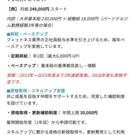
【例】
月給
248,000円
スタート
内訳：大卒基本給 230,000円 ＋ 経験給 18,000円（パーソナルジ
ム勤務経験3年等の場合）
◼︎昇給・ベースアップ
フィットネス業界の正社員給与水準を引き上げるため、毎年ベ
ースアップを実施しています。
・定期昇給：
年1回（最大6,000円 UP）
・ベースアップ：
基本給の基準額見直し・増額
実績：2023年〜2025年度まで3年連続実施。2026年度も実施予
定です。
◼︎資格取得・スキルアップ支援
共に成長を目指す仲間をサポートするため、充実した補助制度
を設けています。
・資格取得・更新補助制度：
年間上限
30,000円
雇用開始年度（1年目）から申請可能です。
スキルアップに繋がる資格の新規取得や、更新費用として利用