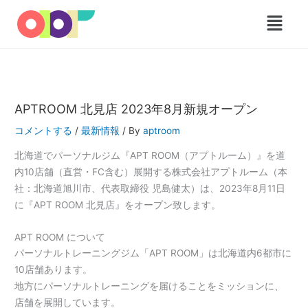
内
メ
容
ニ
を
ュ
ス
ー
キ
ッ
プ
APTROOM 北見店 2023年8月新規オープン
コメントする
/
最新情報
/ By
aptroom
北海道でパーソナルジム『APT ROOM（アプトルーム）』を道
内10店舗（直営・FC含む）展開する株式会社アプトルーム（本
社：北海道旭川市、代表取締役 児島健太）は、2023年8月11日
に『APT ROOM 北見店』をオープン致します。
APT ROOM について
パーソナルトレーニングジム「APT ROOM」は北海道内6都市に
10店舗あります。
地方にパーソナルトレーニングを届けることをミッションに、
店舗を展開しています。